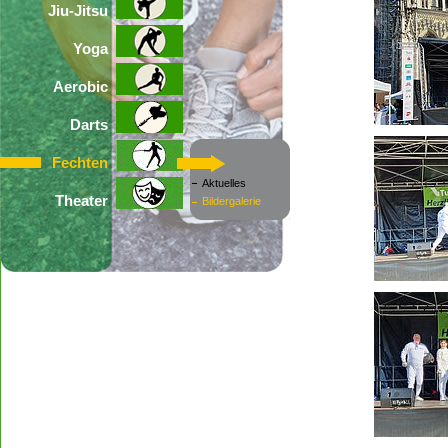
Jiu-Jitsu
Yoga
Aerobic
Darts
Fechten
Aktuelles
Theater
Bildergalerie